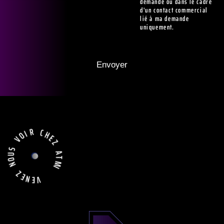
demande ou dans le cadre
d'un contact commercial
lié à ma demande
uniquement.
R
I
C
O
H
V
E
Z
S
U
A
O
N
T
M
I
Z
E
N
E
V